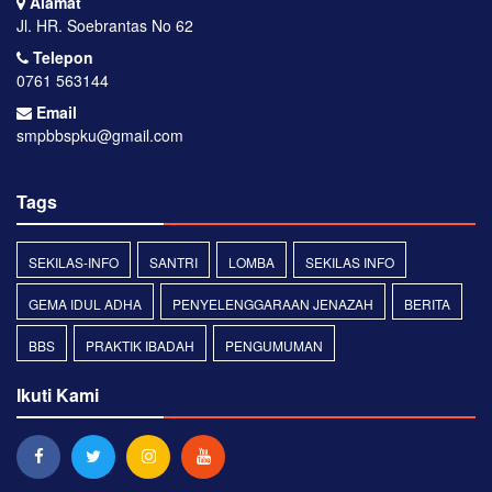
Alamat
Jl. HR. Soebrantas No 62
Telepon
0761 563144
Email
smpbbspku@gmail.com
Tags
SEKILAS-INFO
SANTRI
LOMBA
SEKILAS INFO
GEMA IDUL ADHA
PENYELENGGARAAN JENAZAH
BERITA
BBS
PRAKTIK IBADAH
PENGUMUMAN
Ikuti Kami