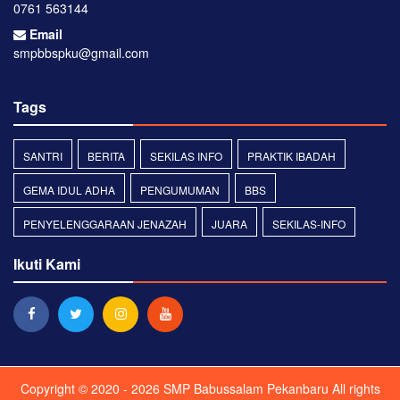
0761 563144
Email
smpbbspku@gmail.com
Tags
SANTRI
BERITA
SEKILAS INFO
PRAKTIK IBADAH
GEMA IDUL ADHA
PENGUMUMAN
BBS
PENYELENGGARAAN JENAZAH
JUARA
SEKILAS-INFO
Ikuti Kami
Copyright © 2020 - 2026
SMP Babussalam Pekanbaru
All rights