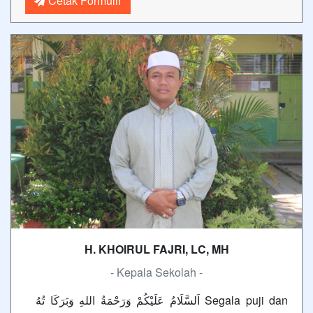
Cetak Formulir
H. KHOIRUL FAJRI, LC, MH
- Kepala Sekolah -
اَلسَّلَامُ عَلَيْكُمْ وَرَحْمَةُ اللهِ وَبَرَكَا تُهُ Segala puji dan