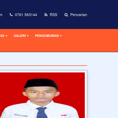
om
0761 563144
RSS
Pencarian
026
GALERI
PENGUMUMAN