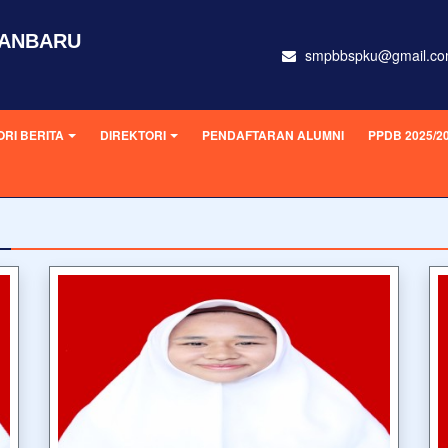
KANBARU
smpbbspku@gmail.c
RI BERITA
DIREKTORI
PENDAFTARAN ALUMNI
PPDB 2025/2