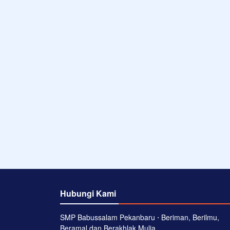
Hubungi Kami
SMP Babussalam Pekanbaru ⋅ Beriman, Berilmu,
Beramal dan Berakhlak Mulia