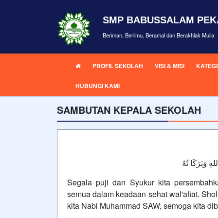
SMP BABUSSALAM PE
Beriman, Berilmu, Beramal dan Berakhlak Mulia
PROFIL SEKOLAH
VISI & MISI
KATEGO
HUBUNGI KAMI
SAMBUTAN KEPALA SEKOLAH
لهِ وَبَرَكَا تُهُ
Segala puji dan Syukur kita persembah
semua dalam keadaan sehat wal'afiat. Shol
kita Nabi Muhammad SAW, semoga kita diberi