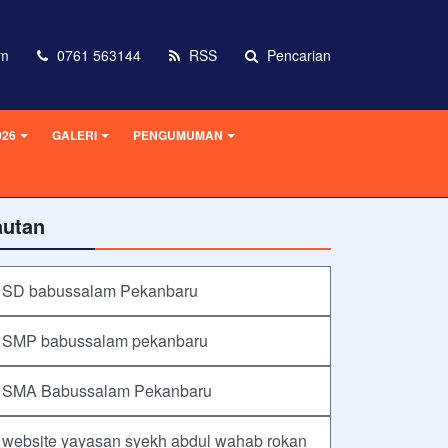
om
0761 563144
RSS
Pencarian
026
GALERI
PENGUMUMAN
autan
SD babussalam Pekanbaru
SMP babussalam pekanbaru
SMA Babussalam Pekanbaru
website yayasan syekh abdul wahab rokan