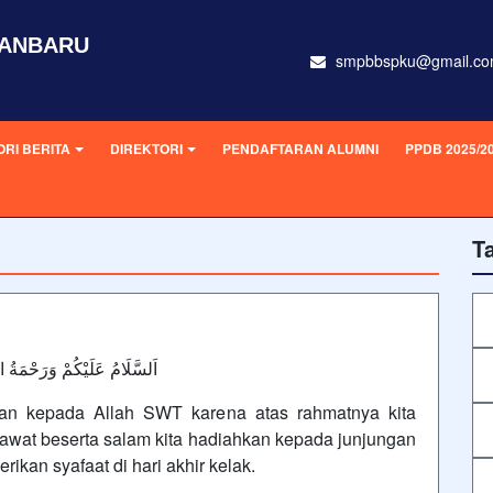
KANBARU
smpbbspku@gmail.c
RI BERITA
DIREKTORI
PENDAFTARAN ALUMNI
PPDB 2025/2
T
اَلسَّلَامُ عَلَيْكُمْ وَرَحْمَةُ ال
kan kepada Allah SWT karena atas rahmatnya kita
awat beserta salam kita hadiahkan kepada junjungan
kan syafaat di hari akhir kelak.