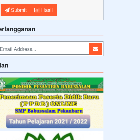
Submit
Hasil
erlangganan
lan