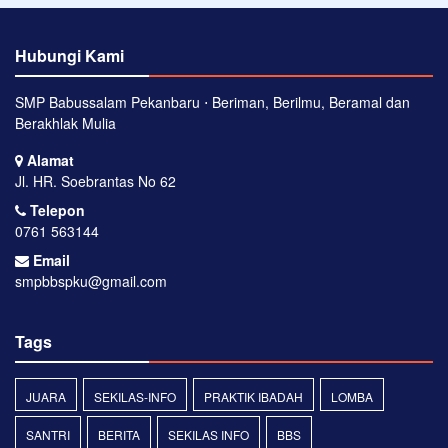
Hubungi Kami
SMP Babussalam Pekanbaru ⋅ Beriman, Berilmu, Beramal dan
Berakhlak Mulia
Alamat
Jl. HR. Soebrantas No 62
Telepon
0761 563144
Email
smpbbspku@gmail.com
Tags
JUARA
SEKILAS-INFO
PRAKTIK IBADAH
LOMBA
SANTRI
BERITA
SEKILAS INFO
BBS